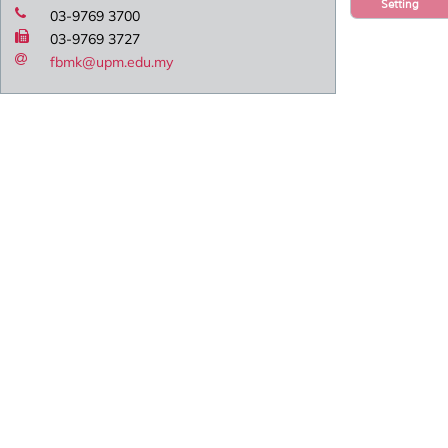
Setting
03-9769 3700
03-9769 3727
fbmk@upm.edu.my