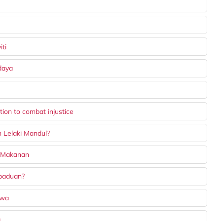
iti
daya
ion to combat injustice
 Lelaki Mandul?
n Makanan
rpaduan?
iwa
a