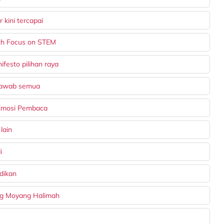
r kini tercapai
th Focus on STEM
festo pilihan raya
gjawab semua
Emosi Pembaca
lain
i
dikan
ng Moyang Halimah