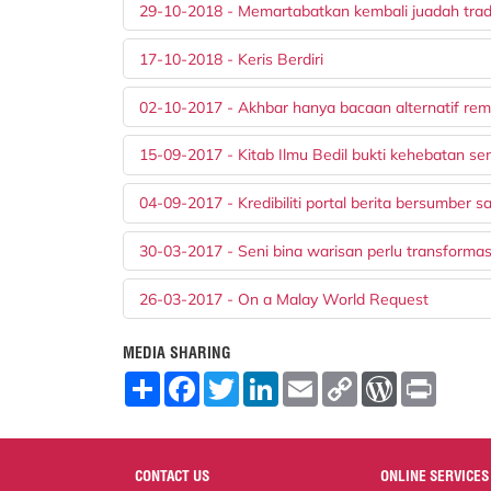
29-10-2018 - Memartabatkan kembali juadah trad
17-10-2018 - Keris Berdiri
02-10-2017 - Akhbar hanya bacaan alternatif rem
15-09-2017 - Kitab Ilmu Bedil bukti kehebatan se
04-09-2017 - Kredibiliti portal berita bersumber s
30-03-2017 - Seni bina warisan perlu transformas
26-03-2017 - On a Malay World Request
MEDIA SHARING
S
F
T
L
E
C
W
P
h
a
w
i
m
o
o
r
a
c
i
n
a
p
r
i
r
e
t
k
i
y
d
n
e
b
t
e
l
L
P
t
o
e
d
i
r
CONTACT US
ONLINE SERVICES
o
r
I
n
e