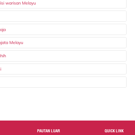
isi warisan Melayu
aja
njata Melayu
ahih
i
PAUTAN LUAR
QUICK LINK