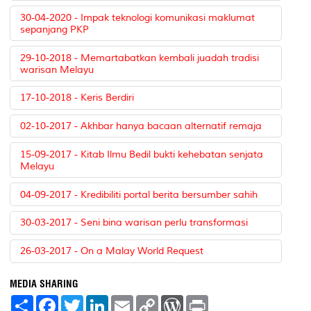
30-04-2020 - Impak teknologi komunikasi maklumat
sepanjang PKP
29-10-2018 - Memartabatkan kembali juadah tradisi
warisan Melayu
17-10-2018 - Keris Berdiri
02-10-2017 - Akhbar hanya bacaan alternatif remaja
15-09-2017 - Kitab Ilmu Bedil bukti kehebatan senjata
Melayu
04-09-2017 - Kredibiliti portal berita bersumber sahih
30-03-2017 - Seni bina warisan perlu transformasi
26-03-2017 - On a Malay World Request
MEDIA SHARING
S
F
T
L
E
C
W
P