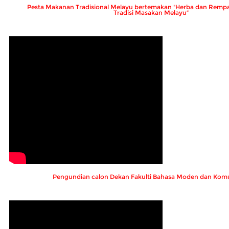
Pesta Makanan Tradisional Melayu bertemakan "Herba dan Remp
Tradisi Masakan Melayu”
Pengundian calon Dekan Fakulti Bahasa Moden dan Komu