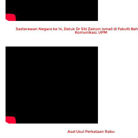
Sasterawan Negara ke 14, Datuk Dr Siti Zainon Ismail di Fakulti 
Komunikasi, UPM
Asal Usul Perkataan Rabu