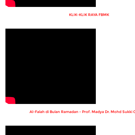
KLIK-KLIK RAYA FBMK
Al-Falah di Bulan Ramadan - Prof. Madya Dr. Mohd Sukki