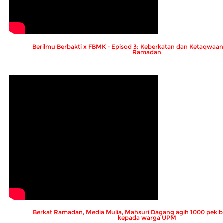
Berilmu Berbakti x FBMK - Episod 3: Keberkatan dan Ketaqwaa
Ramadan
Berkat Ramadan, Media Mulia, Mahsuri Dagang agih 1000 pek 
kepada warga UPM