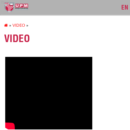
fbmk
EN
»
VIDEO
»
VIDEO