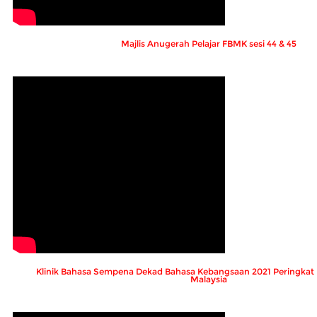
Majlis Anugerah Pelajar FBMK sesi 44 & 45
Klinik Bahasa Sempena Dekad Bahasa Kebangsaan 2021 Peringkat U
Malaysia