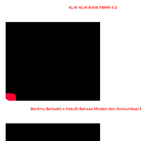
KLIK-KLIK RAYA FBMK 4.0
Berilmu Berbakti x Fakulti Bahasa Moden dan Komunikasi 