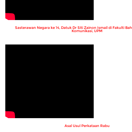
Sasterawan Negara ke 14, Datuk Dr Siti Zainon Ismail di Fakulti 
Komunikasi, UPM
Asal Usul Perkataan Rabu