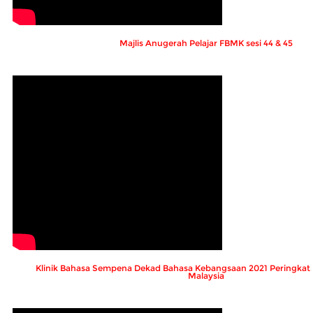
Majlis Anugerah Pelajar FBMK sesi 44 & 45
Klinik Bahasa Sempena Dekad Bahasa Kebangsaan 2021 Peringkat U
Malaysia