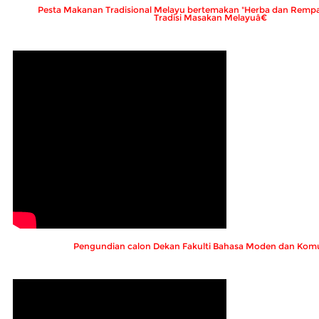
Pesta Makanan Tradisional Melayu bertemakan "Herba dan Remp
Tradisi Masakan Melayuâ€
Pengundian calon Dekan Fakulti Bahasa Moden dan Komu