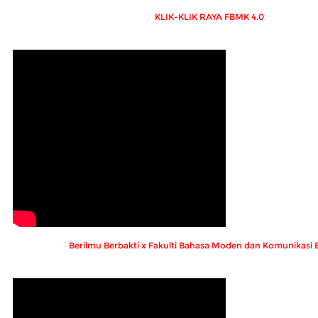
KLIK-KLIK RAYA FBMK 4.0
Berilmu Berbakti x Fakulti Bahasa Moden dan Komunikasi 