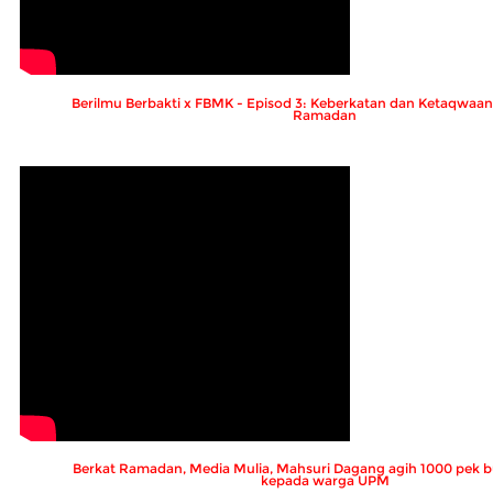
Berilmu Berbakti x FBMK - Episod 3: Keberkatan dan Ketaqwaa
Ramadan
Berkat Ramadan, Media Mulia, Mahsuri Dagang agih 1000 pek 
kepada warga UPM