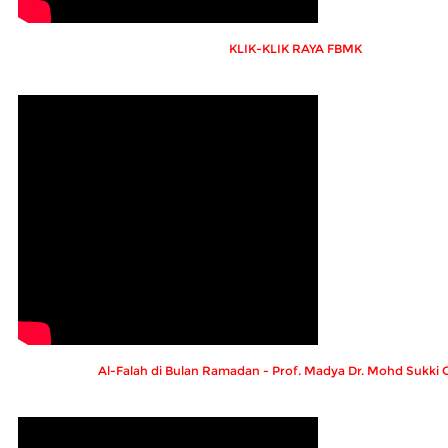
KLIK-KLIK RAYA FBMK
Al-Falah di Bulan Ramadan - Prof. Madya Dr. Mohd Sukki