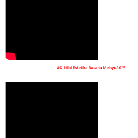
â€˜Nilai Estetika Busana Melayuâ€™