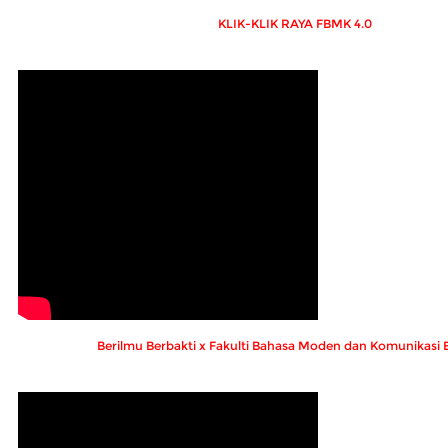
KLIK-KLIK RAYA FBMK 4.0
Berilmu Berbakti x Fakulti Bahasa Moden dan Komunikasi 