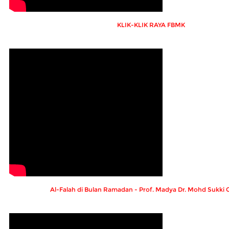
KLIK-KLIK RAYA FBMK
Al-Falah di Bulan Ramadan - Prof. Madya Dr. Mohd Sukki