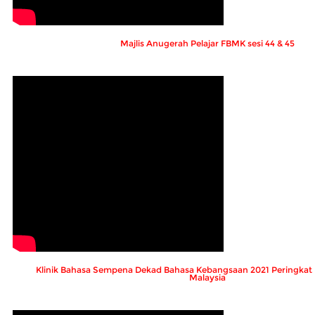
Majlis Anugerah Pelajar FBMK sesi 44 & 45
Klinik Bahasa Sempena Dekad Bahasa Kebangsaan 2021 Peringkat U
Malaysia