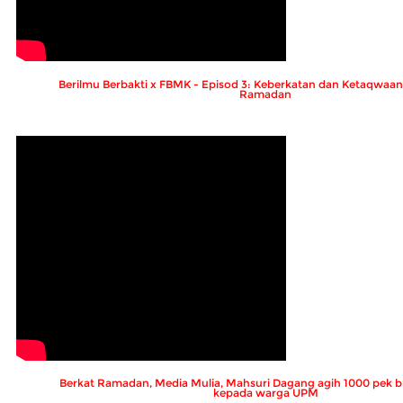
Berilmu Berbakti x FBMK - Episod 3: Keberkatan dan Ketaqwaa
Ramadan
Berkat Ramadan, Media Mulia, Mahsuri Dagang agih 1000 pek 
kepada warga UPM