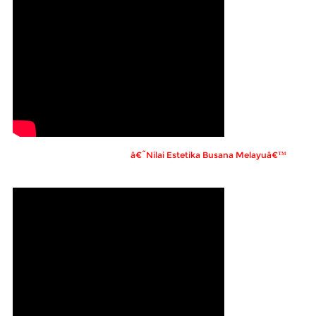
â€˜Nilai Estetika Busana Melayuâ€™