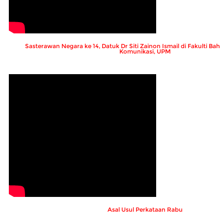
Sasterawan Negara ke 14, Datuk Dr Siti Zainon Ismail di Fakulti 
Komunikasi, UPM
Asal Usul Perkataan Rabu