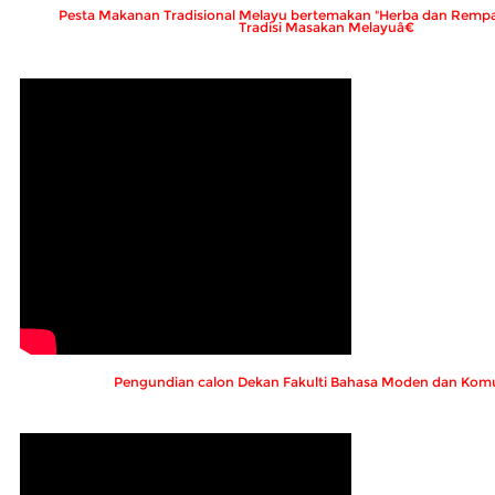
Pesta Makanan Tradisional Melayu bertemakan "Herba dan Remp
Tradisi Masakan Melayuâ€
Pengundian calon Dekan Fakulti Bahasa Moden dan Komu