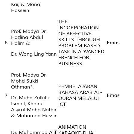
Kai, & Mona
Hosseini
THE
INCORPORATION
Prof. Madya Dr.
OF AFFECTIVE
Hazlina Abdul
SKILLS THROUGH
6
Emas
Halim &
PROBLEM BASED
TASK IN ADVANCED
Dr. Wong Ling Yann
FRENCH FOR
BUSINESS
Prof. Madya Dr.
Mohd Sukki
PEMBELAJARAN
Othman*,
BAHASA ARAB AL-
7
Emas
Dr. Muhd Zulkifli
QURAN MELALUI
Ismail, Khairul
ICT
Asyraf Mohd Nathir
& Mohamad Hussin
ANIMATION
Dr. Muhammad Alif
KARAOKE-DUAL