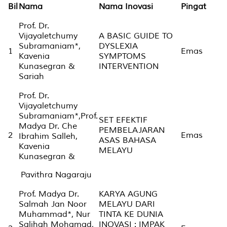
Bil
Nama
Nama Inovasi
Pingat
Prof. Dr.
Vijayaletchumy
A BASIC GUIDE TO
Subramaniam*,
DYSLEXIA
1
Emas
Kavenia
SYMPTOMS
Kunasegran &
INTERVENTION
Sariah
Prof. Dr.
Vijayaletchumy
Subramaniam*,Prof.
SET EFEKTIF
Madya Dr. Che
PEMBELAJARAN
2
Emas
Ibrahim Salleh,
ASAS BAHASA
Kavenia
MELAYU
Kunasegran &
Pavithra Nagaraju
Prof. Madya Dr.
KARYA AGUNG
Salmah Jan Noor
MELAYU DARI
Muhammad*, Nur
TINTA KE DUNIA
Salihah Mohamad,
INOVASI : IMPAK