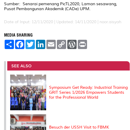
Sumber: Senarai pemenang PicTL2020, Laman sesawang,
Pusat Pembangunan Akademik (CADe) UPM.
Date of Input: 12/11/2020 |
Updated: 14/11/2020 | noor.aisyah
MEDIA SHARING
S
F
T
L
E
C
W
P
h
a
w
i
m
o
o
r
a
c
i
n
a
p
r
i
r
e
t
k
i
y
d
n
e
b
t
e
l
L
P
t
o
e
d
i
r
SEE ALSO
o
r
I
n
e
k
n
k
s
s
Symposium Get Ready: Industrial Training
GRIT Series 1/2026 Empowers Students
for the Professional World
Besuch der USSH Visit to FBMK