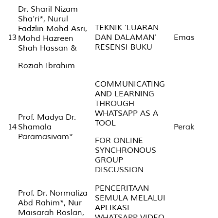
Dr. Sharil Nizam
Sha’ri*, Nurul
TEKNIK ‘LUARAN
Fadzlin Mohd Asri,
13
DAN DALAMAN’
Emas
Mohd Hazreen
RESENSI BUKU
Shah Hassan &
Roziah Ibrahim
COMMUNICATING
AND LEARNING
THROUGH
WHATSAPP AS A
Prof. Madya Dr.
TOOL
14
Shamala
Perak
Paramasivam*
FOR ONLINE
SYNCHRONOUS
GROUP
DISCUSSION
PENCERITAAN
Prof. Dr. Normaliza
SEMULA MELALUI
Abd Rahim*, Nur
APLIKASI
Maisarah Roslan,
WHATSAPP VIDEO