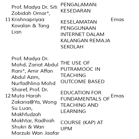
PENGALAMAN:
Prof. Madya Dr. Siti
KESEDARAN
Zobidah Omar*,
11
Krishnapriyaa
Emas
KESELAMATAN
Kovalan & Tang
PENGGUNAAN
Lian
INTERNET DALAM
KALANGAN REMAJA
SEKOLAH
Prof. Madya Dr.
THE USE OF
Mohd. Zariat Abdul
PUTRAMOOC IN
Rani*, Amir Affan
TEACHING
Abdul Azim,
OUTCOME BASED
Nurfadhlina Mohd
Sharef, Prof. Dr.
EDUCATION FOR
12
Muta Harah
Emas
FUNDAMENTALS OF
Zakaria@Ya, Wong
TEACHING AND
Su Luan,
LEARNING
Makhfudzah
Mokhtar, Radhiah
COURSE (KAP) AT
Shukri & Wan
UPM
Marzuki Wan Jaafar