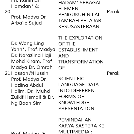
Pn. Rahimah
HADAM’ SEBAGAI
Hamdan* &
ELEMEN
20
Perak
PENGUKUH NILAI
Prof. Madya Dr.
TAMBAH PELAJAR
Arba’ie Sujud
KESUSASTERAAN
THE EXPLORATION
Dr. Wong Ling
OF THE
Yann*, Prof. Madya
ESTABLISHMENT
Dr. Norazlina Haji
AND
Mohd Kiram, Prof.
TRANSFORMATION
Madya Dr. Omrah
OF
21
Hassan@Hussin,
Perak
SCIENTIFIC
Prof. Madya Dr.
LANGUAGE DATA
Hazlina Abdul
INTO DIFFERENT
Halim, Dr. Muhd
FORMS OF
Zulkifli Ismail & Dr.
KNOWLEDGE
Ng Boon Sim
PRESENTATION
PEMINDAHAN
KARYA SASTERA KE
MULTIMEDIA :
Prof. Madya Dr.