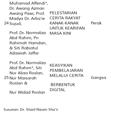
Muhamad Affendi*,
Dr. Awang Azman
PELESTARIAN
Awang Pawi, Prof.
CERITA RAKYAT
Madya Dr. Arba’ie
24
KANAK-KANAK
Perak
Sujud,
UNTUK KEARIFAN
Prof. Dr. Normaliza
MASA KINI
Abd Rahim, Pn
Rahimah Hamdan,
& Siti Rabiatul
Adawiah Jaffar
Prof. Dr. Normaliza
KEASYIKAN
Abd Rahim*, Siti
PEMBELAJARAN
Nur Aliaa Roslan,
MELALUI CERITA
25
Gangsa
Nur Maisarah
Roslan &
BERBENTUK
DIGITAL
Nur Widad Roslan
Susunan: Dr. Sharil Nizam Sha’ri