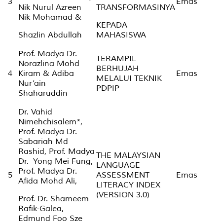
3
Emas
Nik Nurul Azreen
TRANSFORMASINYA
Nik Mohamad &
KEPADA
Shazlin Abdullah
MAHASISWA
Prof. Madya Dr.
TERAMPIL
Norazlina Mohd
BERHUJAH
4
Kiram & Adiba
Emas
MELALUI TEKNIK
Nur’ain
PDPIP
Shaharuddin
Dr. Vahid
Nimehchisalem*,
Prof. Madya Dr.
Sabariah Md
Rashid, Prof. Madya
THE MALAYSIAN
Dr. Yong Mei Fung,
LANGUAGE
Prof. Madya Dr.
5
ASSESSMENT
Emas
Afida Mohd Ali,
LITERACY INDEX
(VERSION 3.0)
Prof. Dr. Shameem
Rafik-Galea,
Edmund Foo Sze