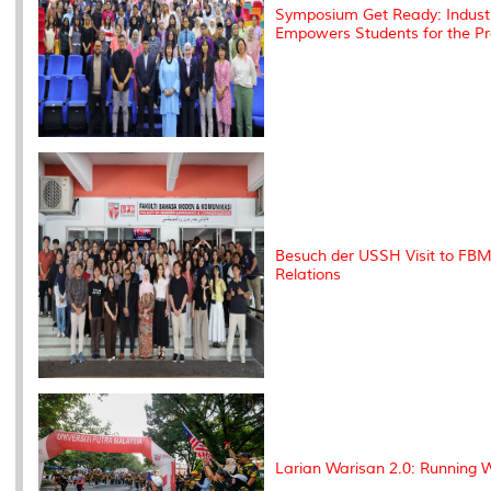
Symposium Get Ready: Industri
Empowers Students for the Pr
Besuch der USSH Visit to FBM
Relations
Larian Warisan 2.0: Running 