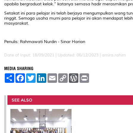
apabila bergraduat kelak.” katanya semasa hadir merasmikan pr
Setakat ini para pelajar ini telah berjaya mengumpulkan wang tunai
ringgit. Semoga usaha murni para pelajar ini akan mendapat leb
masyarakat.
Penulis: Rahmawati Nurdin - Sinar Harian
Date of Input: 18/09/2021 |
Updated: 06/12/2023 | amira.rahim
MEDIA SHARING
S
F
T
L
E
C
W
P
h
a
w
i
m
o
o
r
a
c
i
n
a
p
r
i
r
e
t
k
i
y
d
n
e
b
t
e
l
L
P
t
o
e
d
i
r
SEE ALSO
o
r
I
n
e
k
n
k
s
s