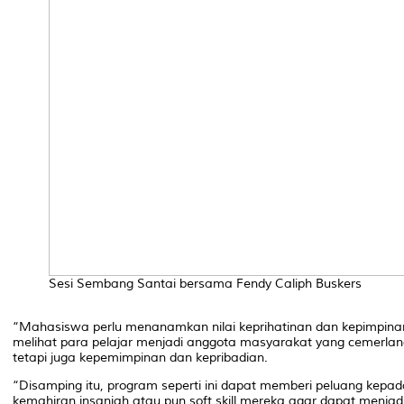
Sesi Sembang Santai bersama Fendy Caliph Buskers
“Mahasiswa perlu menanamkan nilai keprihatinan dan kepimpinan
melihat para pelajar menjadi anggota masyarakat yang cemerlan
tetapi juga kepemimpinan dan kepribadian.
“Disamping itu, program seperti ini dapat memberi peluang ke
kemahiran insaniah atau pun soft skill mereka agar dapat men