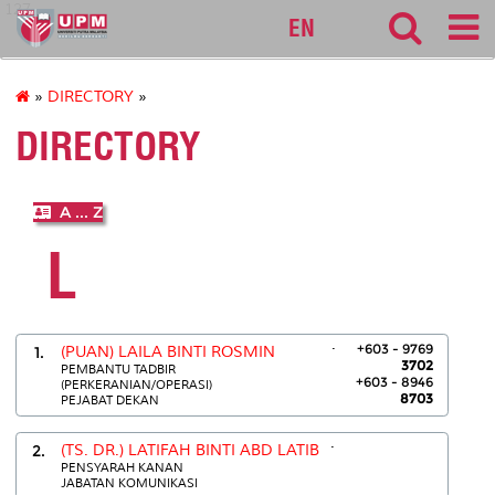
127
EN
»
DIRECTORY
»
DIRECTORY
A ... Z
L
.
+603 - 9769
1.
(PUAN) LAILA BINTI ROSMIN
3702
PEMBANTU TADBIR
+603 - 8946
(PERKERANIAN/OPERASI)
8703
PEJABAT DEKAN
.
2.
(TS. DR.) LATIFAH BINTI ABD LATIB
PENSYARAH KANAN
JABATAN KOMUNIKASI