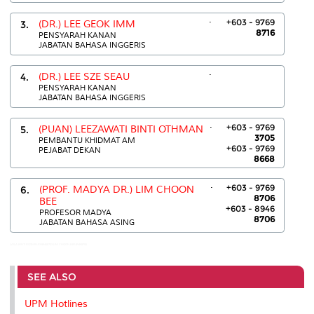
.
+603 - 9769
3.
(DR.) LEE GEOK IMM
8716
PENSYARAH KANAN
JABATAN BAHASA INGGERIS
.
4.
(DR.) LEE SZE SEAU
PENSYARAH KANAN
JABATAN BAHASA INGGERIS
.
+603 - 9769
5.
(PUAN) LEEZAWATI BINTI OTHMAN
3705
PEMBANTU KHIDMAT AM
+603 - 9769
PEJABAT DEKAN
8668
.
+603 - 9769
6.
(PROF. MADYA DR.) LIM CHOON
8706
BEE
+603 - 8946
PROFESOR MADYA
8706
JABATAN BAHASA ASING
LAILA BINTI ROSMIN:03-89468703 LIM CHOON BEE:89468706
SEE ALSO
UPM Hotlines