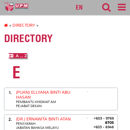
127
EN
»
DIRECTORY
»
DIRECTORY
A ... Z
E
.
1.
(PUAN) ELLYANA BINTI ABU
HASAN
PEMBANTU KHIDMAT AM
PEJABAT DEKAN
.
+603 - 9769
2.
(DR.) ERNAWITA BINTI ATAN
8705
PENSYARAH
+603 - 8946
JABATAN BAHASA MELAYU