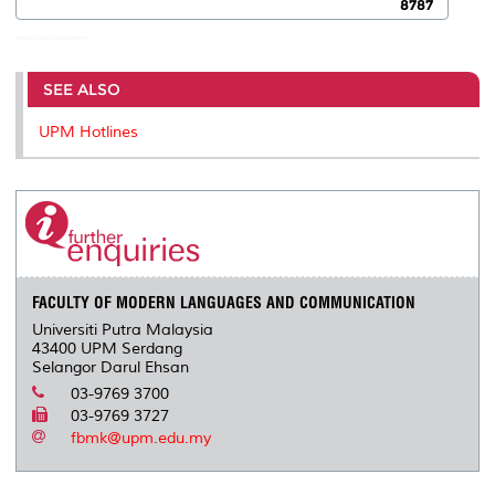
8787
ERNAWITA BINTI ATAN:0389468787
SEE ALSO
UPM Hotlines
FACULTY OF MODERN LANGUAGES AND COMMUNICATION
Universiti Putra Malaysia
43400 UPM Serdang
Selangor Darul Ehsan
03-9769 3700
03-9769 3727
fbmk@upm.edu.my