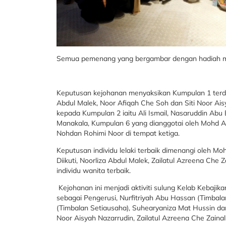
Semua pemenang yang bergambar dengan hadiah m
Keputusan kejohanan menyaksikan Kumpulan 1 terdi
Abdul Malek, Noor Afiqah Che Soh dan Siti Noor Ai
kepada Kumpulan 2 iaitu Ali Ismail, Nasaruddin Ab
Manakala, Kumpulan 6 yang dianggotai oleh Mohd Az
Nohdan Rohimi Noor di tempat ketiga.
Keputusan individu lelaki terbaik dimenangi oleh Mo
Diikuti, Noorliza Abdul Malek, Zailatul Azreena Ch
individu wanita terbaik.
Kejohanan ini menjadi aktiviti sulung Kelab Kebaji
sebagai Pengerusi, Nurfitriyah Abu Hassan (Timbalan
(Timbalan Setiausaha), Suhearyaniza Mat Hussin d
Noor Aisyah Nazarrudin, Zailatul Azreena Che Zain