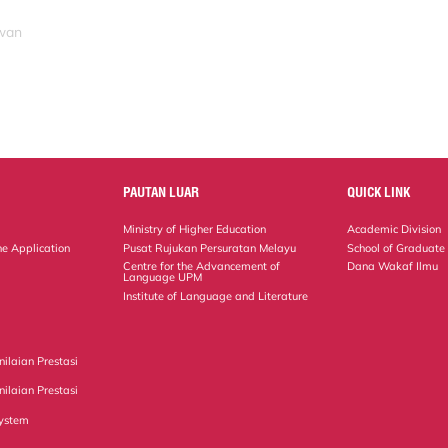
ewan
PAUTAN LUAR
QUICK LINK
Ministry of Higher Education
Academic Division
ne Application
Pusat Rujukan Persuratan Melayu
School of Graduate
Centre for the Advancement of
Dana Wakaf Ilmu
Language UPM
Institute of Language and Literature
ilaian Prestasi
ilaian Prestasi
ystem