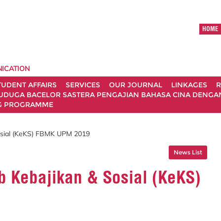
HOME
ICATION
TUDENT AFFAIRS
SERVICES
OUR JOURNAL
LINKAGES
R
UDUGA BACELOR SASTERA PENGAJIAN BAHASA CINA DENGAN 
G PROGRAMME
osial (KeKS) FBMK UPM 2019
News List
b Kebajikan & Sosial (KeKS)