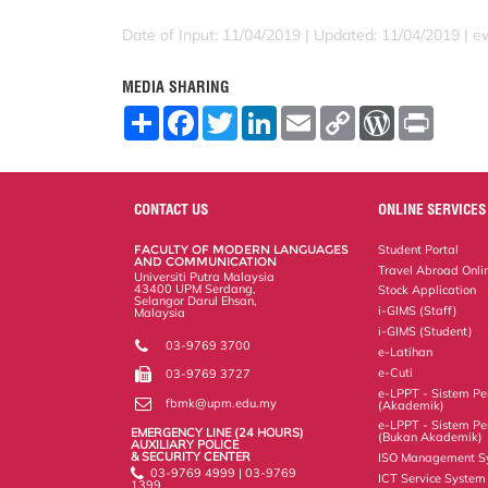
Date of Input: 11/04/2019 |
Updated: 11/04/2019 | 
MEDIA SHARING
S
F
T
L
E
C
W
P
h
a
w
i
m
o
o
r
a
c
i
n
a
p
r
i
r
e
t
k
i
y
d
n
e
b
t
e
l
L
P
t
o
e
d
i
r
CONTACT US
ONLINE SERVICES
o
r
I
n
e
k
n
k
s
FACULTY OF MODERN LANGUAGES
Student Portal
s
AND COMMUNICATION
Travel Abroad Onli
Universiti Putra Malaysia
43400 UPM Serdang,
Stock Application
Selangor Darul Ehsan,
i-GIMS (Staff)
Malaysia
i-GIMS (Student)
03-9769 3700
e-Latihan
e-Cuti
03-9769 3727
e-LPPT - Sistem Pen
fbmk@upm.edu.my
(Akademik)
e-LPPT - Sistem Pen
EMERGENCY LINE (24 HOURS)
(Bukan Akademik)
AUXILIARY POLICE
& SECURITY CENTER
ISO Management S
03-9769 4999 | 03-9769
ICT Service System
1399