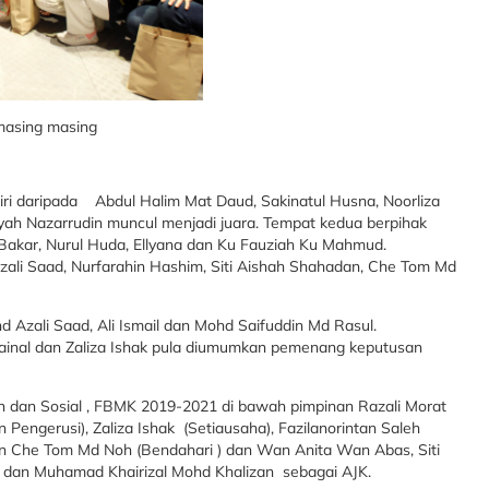
asing masing
ri daripada Abdul Halim Mat Daud, Sakinatul Husna, Noorliza
syah Nazarrudin muncul menjadi juara. Tempat kedua berpihak
u Bakar, Nurul Huda, Ellyana dan Ku Fauziah Ku Mahmud.
ali Saad, Nurfarahin Hashim, Siti Aishah Shahadan, Che Tom Md
hd Azali Saad, Ali Ismail dan Mohd Saifuddin Md Rasul.
e Zainal dan Zaliza Ishak pula diumumkan pemenang keputusan
kan dan Sosial , FBMK 2019-2021 di bawah pimpinan Razali Morat
 Pengerusi), Zaliza Ishak (Setiausaha), Fazilanorintan Saleh
an Che Tom Md Noh (Bendahari ) dan Wan Anita Wan Abas, Siti
al dan Muhamad Khairizal Mohd Khalizan sebagai AJK.