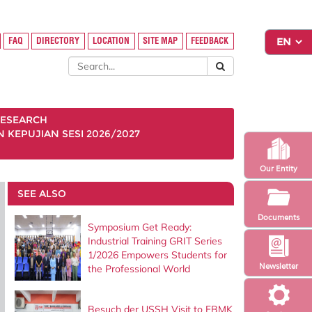
FAQ
DIRECTORY
LOCATION
SITE MAP
FEEDBACK
ESEARCH
KEPUJIAN SESI 2026/2027
Our Entity
SEE ALSO
Documents
Symposium Get Ready:
Industrial Training GRIT Series
1/2026 Empowers Students for
Newsletter
the Professional World
Besuch der USSH Visit to FBMK