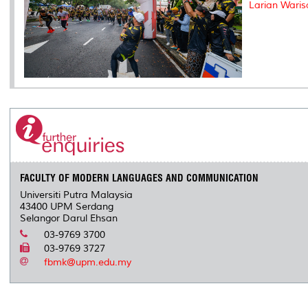
Larian Waris
FACULTY OF MODERN LANGUAGES AND COMMUNICATION
Universiti Putra Malaysia
43400 UPM Serdang
Selangor Darul Ehsan
03-9769 3700
03-9769 3727
fbmk@upm.edu.my