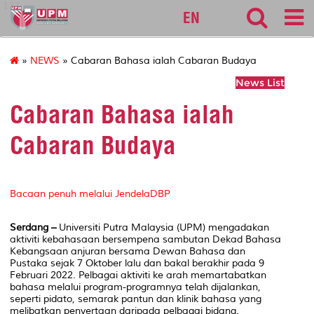
127
EN
»
NEWS
» Cabaran Bahasa ialah Cabaran Budaya
News List
Cabaran Bahasa ialah
Cabaran Budaya
Bacaan penuh melalui JendelaDBP
Serdang –
Universiti Putra Malaysia (UPM) mengadakan
aktiviti kebahasaan bersempena sambutan Dekad Bahasa
Kebangsaan anjuran bersama Dewan Bahasa dan
Pustaka sejak 7 Oktober lalu dan bakal berakhir pada 9
Februari 2022. Pelbagai aktiviti ke arah memartabatkan
bahasa melalui program-programnya telah dijalankan,
seperti pidato, semarak pantun dan klinik bahasa yang
melibatkan penyertaan daripada pelbagai bidang.