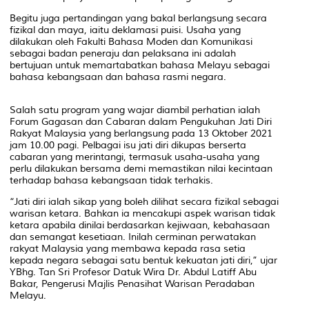
Begitu juga pertandingan yang bakal berlangsung secara
fizikal dan maya, iaitu deklamasi puisi. Usaha yang
dilakukan oleh Fakulti Bahasa Moden dan Komunikasi
sebagai badan peneraju dan pelaksana ini adalah
bertujuan untuk memartabatkan bahasa Melayu sebagai
bahasa kebangsaan dan bahasa rasmi negara.
Salah satu program yang wajar diambil perhatian ialah
Forum Gagasan dan Cabaran dalam Pengukuhan Jati Diri
Rakyat Malaysia yang berlangsung pada 13 Oktober 2021
jam 10.00 pagi. Pelbagai isu jati diri dikupas berserta
cabaran yang merintangi, termasuk usaha-usaha yang
perlu dilakukan bersama demi memastikan nilai kecintaan
terhadap bahasa kebangsaan tidak terhakis.
“Jati diri ialah sikap yang boleh dilihat secara fizikal sebagai
warisan ketara. Bahkan ia mencakupi aspek warisan tidak
ketara apabila dinilai berdasarkan kejiwaan, kebahasaan
dan semangat kesetiaan. Inilah cerminan perwatakan
rakyat Malaysia yang membawa kepada rasa setia
kepada negara sebagai satu bentuk kekuatan jati diri,” ujar
YBhg. Tan Sri Profesor Datuk Wira Dr. Abdul Latiff Abu
Bakar, Pengerusi Majlis Penasihat Warisan Peradaban
Melayu.