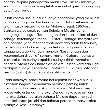
pantas, terjana pendapatan melaluinya. Tik Tok misalnya,
suatu acuan baharu yang telah mengubah peradaban yang
betul,” ujar beliau.
Inilah contoh unsur-unsur budaya hedonisme yang menjurus
pada kebahagiaan dan keseronokan. Hal ini sebenarnya
telah masuk secara halus ke Malaysia sejak 1960-an.
Bahkan wujud sejak zaman Sebelum Masihi, yang
mengangkat slogan “kesenangan dan keseronokan di dunia
sebagai ketenangan rohani”. Justeru, sebagai masyarakat
dan bangsa yang menghormati adat dan adab ketimuran,
berpegang pada kepercayaan terhadap agama menjadi
tanggungjawab kita, dan menolak “kesenangan dan
keseronokan di dunia” semata-mata. “Cabaran bahasa
ialah cabaran budaya apabila budaya tidak memahami
bahasa. Maka tidak hairanlah dalam urusan kerajaan juga
terdapat budaya hedonistik. Lantaran itu, ia perlu ditangani
kerana (hal ini) di luar kawalan ahli akademik.”
Pada akhirnya, panel forum bersepakat bahawa pucuk
pimpinan negara memainkan peranan penting untuk
mengubah dan mencorak jati diri rakyat Malaysia kerana
kuasa veto di tangan mereka. Dengan rekayasa jati diri
mereka dahulu, barulah bahasa Melayu dapat menjadi
asas kekuatan jati diri dan bahasa perasaan masyarakat
Malaysia keseluruhannya.