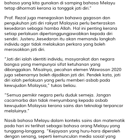
bahasa yang kita gunakan di samping bahasa Melayu
tetap dihormati kerana ia tonggak jati diri.”
Prof. Rezal juga menegaskan bahawa gagasan dan
pengukuhan jati diri rakyat Malaysia perlu berteraskan
kesedaran sebagai hamba Allah. Hal ini penting kerana
setiap perlakuan dipertanggungjawabkan kepada diri
sendiri. Justeru ,kesedaran itu akan memandu langkah
individu agar tidak melakukan perkara yang boleh
merosakkan jati diri
.
“Jati diri ialah identiti individu, masyarakat dan negara
bangsa yang mempunyai sifat ketuhanan yang
dibanggakan. Misalnya, pecahan elemen Wawasan 2020
juga sebenarnya boleh dijadikan jati diri. Pendek kata, jati
diri ialah perlakuan yang perlu memberi asbab pada
kewujudan Malaysia,” tukas beliau.
“Semua pemikir negara perlu duduk semeja. Jangan
cacamarba dan tidak menyumbang kepada asbab
kewujudan Malaysia kerana sains dan teknologi terpancar
melaluinya.”
Nasib bahasa Melayu dalam konteks sains dan matematik
pada hari ini terlihat sebagai bahasa orang Melayu yang
tunggang-langgang. “Kejayaan yang huru-hara diperoleh
dengan senang, seperti kemunculan media sosial yang