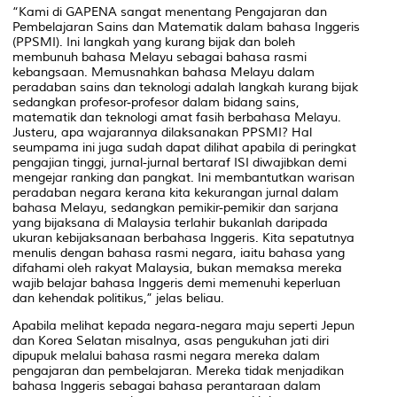
“Kami di GAPENA sangat menentang Pengajaran dan
Pembelajaran Sains dan Matematik dalam bahasa Inggeris
(PPSMI). Ini langkah yang kurang bijak dan boleh
membunuh bahasa Melayu sebagai bahasa rasmi
kebangsaan. Memusnahkan bahasa Melayu dalam
peradaban sains dan teknologi adalah langkah kurang bijak
sedangkan profesor-profesor dalam bidang sains,
matematik dan teknologi amat fasih berbahasa Melayu.
Justeru, apa wajarannya dilaksanakan PPSMI? Hal
seumpama ini juga sudah dapat dilihat apabila di peringkat
pengajian tinggi, jurnal-jurnal bertaraf ISI diwajibkan demi
mengejar
ranking
dan pangkat. Ini membantutkan warisan
peradaban negara kerana kita kekurangan jurnal dalam
bahasa Melayu, sedangkan pemikir-pemikir dan sarjana
yang bijaksana di Malaysia terlahir bukanlah daripada
ukuran kebijaksanaan berbahasa Inggeris. Kita sepatutnya
menulis dengan bahasa rasmi negara, iaitu bahasa yang
difahami oleh rakyat Malaysia, bukan memaksa mereka
wajib belajar bahasa Inggeris demi memenuhi keperluan
dan kehendak politikus,” jelas beliau.
Apabila melihat kepada negara-negara maju seperti Jepun
dan Korea Selatan misalnya, asas pengukuhan jati diri
dipupuk melalui bahasa rasmi negara mereka dalam
pengajaran dan pembelajaran. Mereka tidak menjadikan
bahasa Inggeris sebagai bahasa perantaraan dalam