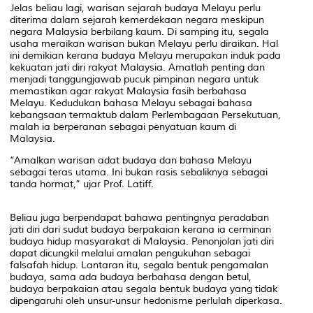
Jelas beliau lagi, warisan sejarah budaya Melayu perlu
diterima dalam sejarah kemerdekaan negara meskipun
negara Malaysia berbilang kaum. Di samping itu, segala
usaha meraikan warisan bukan Melayu perlu diraikan. Hal
ini demikian kerana budaya Melayu merupakan induk pada
kekuatan jati diri rakyat Malaysia. Amatlah penting dan
menjadi tanggungjawab pucuk pimpinan negara untuk
memastikan agar rakyat Malaysia fasih berbahasa
Melayu. Kedudukan bahasa Melayu sebagai bahasa
kebangsaan termaktub dalam Perlembagaan Persekutuan,
malah ia berperanan sebagai penyatuan kaum di
Malaysia.
“Amalkan warisan adat budaya dan bahasa Melayu
sebagai teras utama. Ini bukan rasis sebaliknya sebagai
tanda hormat,” ujar Prof. Latiff.
Beliau juga berpendapat bahawa pentingnya peradaban
jati diri dari sudut budaya berpakaian kerana ia cerminan
budaya hidup masyarakat di Malaysia. Penonjolan jati diri
dapat dicungkil melalui amalan pengukuhan sebagai
falsafah hidup. Lantaran itu, segala bentuk pengamalan
budaya, sama ada budaya berbahasa dengan betul,
budaya berpakaian atau segala bentuk budaya yang tidak
dipengaruhi oleh unsur-unsur hedonisme perlulah diperkasa.