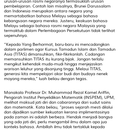
urusan-urusan rasmi negaranya termasuklah urusan
pembelajaran. Contoh lain misalnya, Brunei Darussalam
dan Indonesia merupakan antara negara yang
memartabatkan bahasa Melayu sebagai bahasa
kebangsaan negara mereka. Justeru, keakuan bahasa
Melayu sebagai bahasa rasmi negara Malaysia yang
termaktub dalam Perlembagaan Persekutuan tidak terlihat
sepenuhnya.
“Kepada Yang Berhormat, baru-baru ini mencadangkan
dalam parlimen agar Kursus Tamadun Islam dan Tamadun
Asia (TITAS) dimansuhkan, fikir-fikirkanlah. Cadangan
memansuhkan TITAS itu kurang bijak. Jangan terlalu
mengikut kehendak muda-mudi hingga menjejaskan
warisan leluhur yang disanjung tinggi. Melaui TITAS,
generasi kita mempelajari akar budi dan budaya nenek
moyang mereka,” luah beliau dengan tegas.
Manakala Profesor Dr. Muhammad Rezal Kamel Ariffin,
Pengarah Institut Penyelidikan Matematik (INSPEM), UPM,
melihat maksud jati diri dan cabarannya dari sudut sains
dan matematik. Kata beliau, “proses sejarah mesti dilalui
dan dijadikan sumber kekuatan kerana implimentasinya
pada zaman ini adalah berbeza. Hendak menjadi bangsa
yang ada jati diri, perlu mengambil ilmu dalam apa jua
konteks bahasa. Ambillah ilmu tidak tertakluk kepada