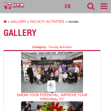
127
EN
»
GALLERY
»
FACULTY ACTIVITIES
» tender
GALLERY
Category:
Faculty Activities
KNOW YOUR POTENTIAL, IMPROVE YOUR
PERSONALITY