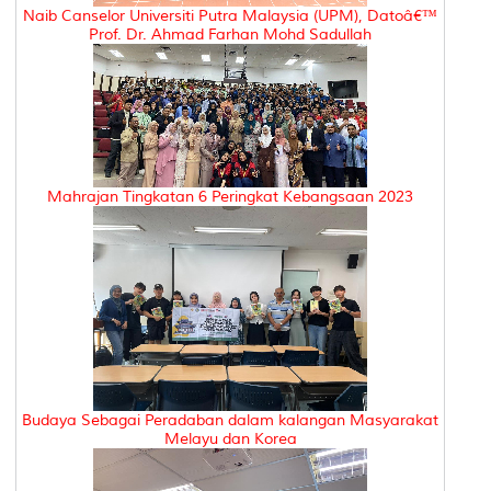
Naib Canselor Universiti Putra Malaysia (UPM), Datoâ€™
Prof. Dr. Ahmad Farhan Mohd Sadullah
Mahrajan Tingkatan 6 Peringkat Kebangsaan 2023
Budaya Sebagai Peradaban dalam kalangan Masyarakat
Melayu dan Korea