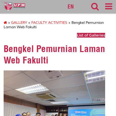
fbmk
EN
»
GALLERY
»
FACULTY ACTIVITIES
» Bengkel Pemurnian
Laman Web Fakulti
List of Galleries
Bengkel Pemurnian Laman
Web Fakulti