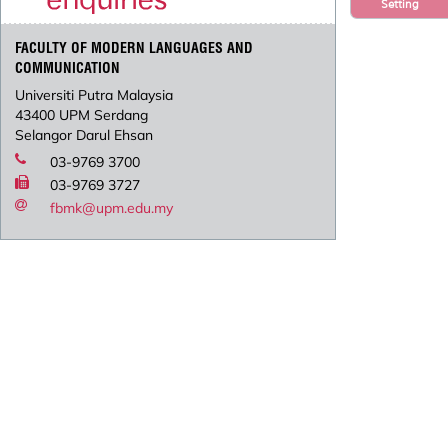
Setting
FACULTY OF MODERN LANGUAGES AND
COMMUNICATION
Universiti Putra Malaysia
43400 UPM Serdang
Selangor Darul Ehsan
03-9769 3700
03-9769 3727
fbmk@upm.edu.my