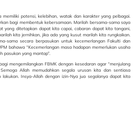
a memiliki potensi, kelebihan, watak dan karakter yang pelbagai.
jajarkan bagi membentuk kebersamaan. Marilah bersama-sama saya
 yang ditetapkan dapat kita capai, cabaran dapat kita tangani,
ilah kita jernihkan, jika ada yang kusut marilah kita rungkaikan.
ama-sama secara berpasukan untuk kecemerlangan Fakulti dan
lor UPM bahawa “Kecemerlangan masa hadapan memerlukan usaha
ah pasukan yang mantap”.
ing bagi mengemilangkan FBMK dengan kesedaran agar “menjulang
. Semoga Allah memudahkan segala urusan kita dan sentiasa
lakukan. Insya-Allah dengan izin-Nya jua segalanya dapat kita