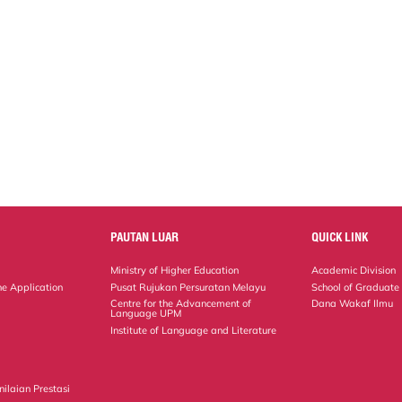
PAUTAN LUAR
QUICK LINK
Ministry of Higher Education
Academic Division
ne Application
Pusat Rujukan Persuratan Melayu
School of Graduate
Centre for the Advancement of
Dana Wakaf Ilmu
Language UPM
Institute of Language and Literature
ilaian Prestasi