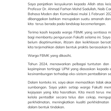
Saya panjatkan kesyukuran kepada Allah atas kei
Profesor Dr. Ahmad Farhan Mohd Sadullah, Naib Ca
Bahasa Moden dan Komunikasi mulai 1 Februari 202
dibanggakan bahkan merupakan suatu amanah dan ta
kita terus berada pada landskap kecemerlangan.
Terima kasih kepada warga FBMK yang sentiasa me
bagi membantu pengurusan Fakulti selama ini. Saya 
belum dioptimumkan, iltizam dan keikhlasan bersatu
kita terjemahkan dalam bentuk praktis berasaskan b
Warga FBMK yang dikasihi,
Tahun 2024, menawarkan pelbagai tuntutan dan 
kepimpinan tertinggi UPM yang diasaskan kepada 
kesinambungan terhadap eko-sistem pentadbiran sei
Dalam konteks ini, saya akan memastikan tidak ak
sumbangan. Saya yakin setiap warga Fakulti me
kejayaan yang kita hasratkan. Kita mesti terus m
kelola pentadbir secara telus dan cekap, mengu
perkhidmatan, meningkatkan kualiti perkhidmatan
dalam bentuk tindakan.