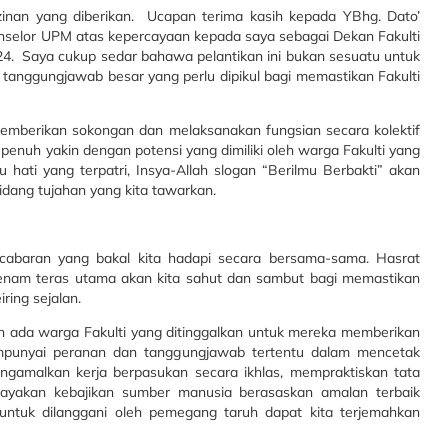
zinan yang diberikan. Ucapan terima kasih kepada YBhg. Dato’
nselor UPM atas kepercayaan kepada saya sebagai Dekan Fakulti
4. Saya cukup sedar bahawa pelantikan ini bukan sesuatu untuk
nggungjawab besar yang perlu dipikul bagi memastikan Fakulti
mberikan sokongan dan melaksanakan fungsian secara kolektif
penuh yakin dengan potensi yang dimiliki oleh warga Fakulti yang
 hati yang terpatri, Insya-Allah slogan “Berilmu Berbakti” akan
idang tujahan yang kita tawarkan.
cabaran yang bakal kita hadapi secara bersama-sama. Hasrat
enam teras utama akan kita sahut dan sambut bagi memastikan
ring sejalan.
an ada warga Fakulti yang ditinggalkan untuk mereka memberikan
mpunyai peranan dan tanggungjawab tertentu dalam mencetak
engamalkan kerja berpasukan secara ikhlas, mempraktiskan tata
payakan kebajikan sumber manusia berasaskan amalan terbaik
 untuk dilanggani oleh pemegang taruh dapat kita terjemahkan