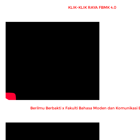
KLIK-KLIK RAYA FBMK 4.0
Berilmu Berbakti x Fakulti Bahasa Moden dan Komunikasi 