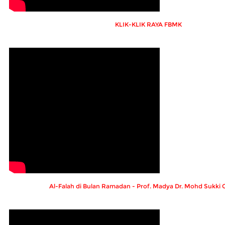
KLIK-KLIK RAYA FBMK
Al-Falah di Bulan Ramadan - Prof. Madya Dr. Mohd Sukki