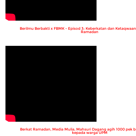
Berilmu Berbakti x FBMK - Episod 3: Keberkatan dan Ketaqwaa
Ramadan
Berkat Ramadan, Media Mulia, Mahsuri Dagang agih 1000 pek 
kepada warga UPM