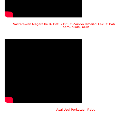
Sasterawan Negara ke 14, Datuk Dr Siti Zainon Ismail di Fakulti 
Komunikasi, UPM
Asal Usul Perkataan Rabu