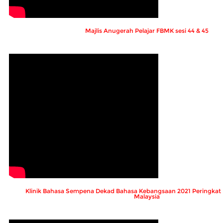
Majlis Anugerah Pelajar FBMK sesi 44 & 45
Klinik Bahasa Sempena Dekad Bahasa Kebangsaan 2021 Peringkat U
Malaysia