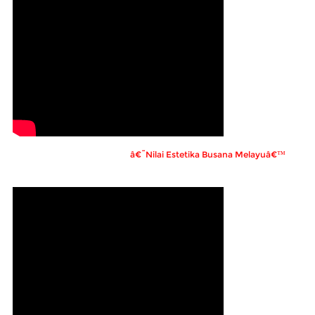
â€˜Nilai Estetika Busana Melayuâ€™