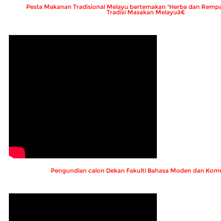
Pesta Makanan Tradisional Melayu bertemakan "Herba dan Remp
Tradisi Masakan Melayuâ€
Pengundian calon Dekan Fakulti Bahasa Moden dan Komu