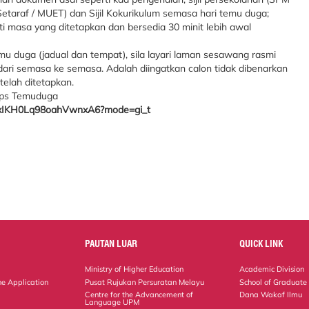
 Setaraf / MUET) dan Sijil Kokurikulum semasa hari temu duga;
i masa yang ditetapkan dan bersedia 30 minit lebih awal
u duga (jadual dan tempat), sila layari laman sesawang rasmi
ari semasa ke semasa. Adalah diingatkan calon tidak dibenarkan
telah ditetapkan.
pps Temuduga
DuxIKH0Lq98oahVwnxA6?mode=gi_t
PAUTAN LUAR
QUICK LINK
Ministry of Higher Education
Academic Division
ne Application
Pusat Rujukan Persuratan Melayu
School of Graduate
Centre for the Advancement of
Dana Wakaf Ilmu
Language UPM