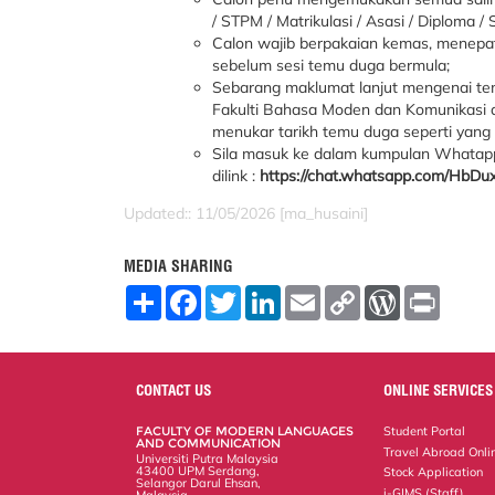
/ STPM / Matrikulasi / Asasi / Diploma /
Calon wajib berpakaian kemas, menepat
sebelum sesi temu duga bermula;
Sebarang maklumat lanjut mengenai tem
Fakulti Bahasa Moden dan Komunikasi d
menukar tarikh temu duga seperti yang 
Sila masuk ke dalam kumpulan Whata
dilink :
https://chat.whatsapp.com/Hb
Updated:: 11/05/2026 [ma_husaini]
MEDIA SHARING
S
F
T
L
E
C
W
P
h
a
w
i
m
o
o
r
a
c
i
n
a
p
r
i
r
e
t
k
i
y
d
n
e
b
t
e
l
L
P
t
o
e
d
i
r
CONTACT US
ONLINE SERVICES
o
r
I
n
e
k
n
k
s
FACULTY OF MODERN LANGUAGES
Student Portal
s
AND COMMUNICATION
Travel Abroad Onli
Universiti Putra Malaysia
43400 UPM Serdang,
Stock Application
Selangor Darul Ehsan,
i-GIMS (Staff)
Malaysia