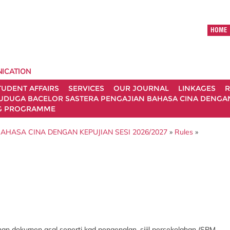
HOME
ICATION
TUDENT AFFAIRS
SERVICES
OUR JOURNAL
LINKAGES
R
UDUGA BACELOR SASTERA PENGAJIAN BAHASA CINA DENGAN 
G PROGRAMME
HASA CINA DENGAN KEPUJIAN SESI 2026/2027
»
Rules
»
n dokumen asal seperti kad pengenalan, sijil persekolahan (SPM