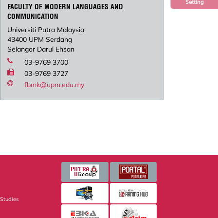
Setting
FACULTY OF MODERN LANGUAGES AND
COMMUNICATION
Universiti Putra Malaysia
43400 UPM Serdang
Selangor Darul Ehsan
03-9769 3700
03-9769 3727
fbmk@upm.edu.my
 Studies