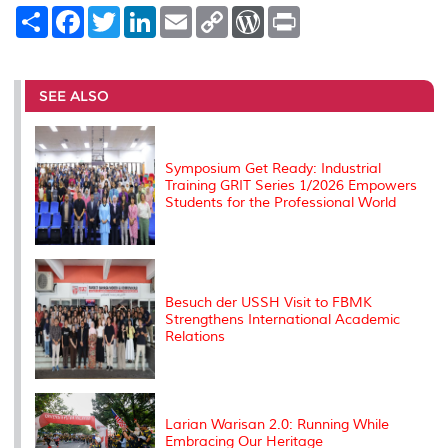
S
F
T
L
E
C
W
P
h
a
w
i
m
o
o
r
a
c
i
n
a
p
r
i
r
e
t
k
i
y
d
n
e
b
t
e
l
L
P
t
o
e
d
i
r
SEE ALSO
o
r
I
n
e
k
n
k
s
s
Symposium Get Ready: Industrial
Training GRIT Series 1/2026 Empowers
Students for the Professional World
Besuch der USSH Visit to FBMK
Strengthens International Academic
Relations
Larian Warisan 2.0: Running While
Embracing Our Heritage