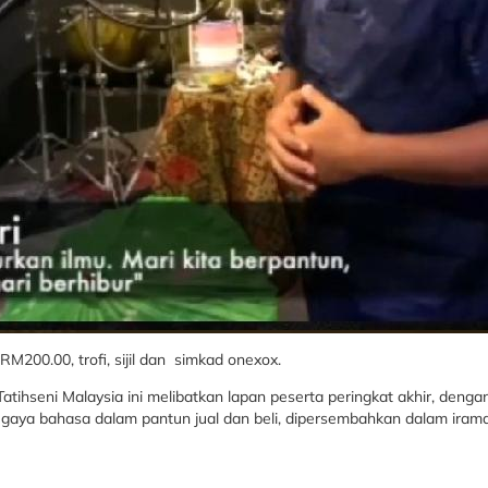
M200.00, trofi, sijil dan simkad onexox.
Tatihseni Malaysia ini melibatkan lapan peserta peringkat akhir, den
, gaya bahasa dalam pantun jual dan beli, dipersembahkan dalam ir