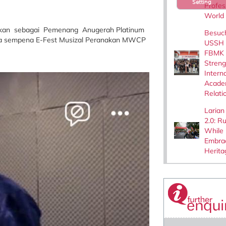
Setting
Profes
World
mumkan sebagai Pemenang Anugerah Platinum
Besuc
uka sempena E-Fest Musizal Peranakan MWCP
USSH V
FBMK
Stren
Intern
Acade
Relati
Larian
2.0: R
While
Embra
Herita