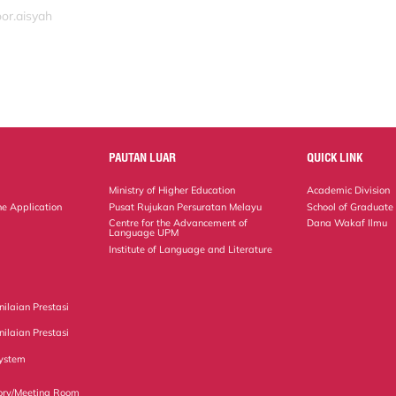
or.aisyah
PAUTAN LUAR
QUICK LINK
Ministry of Higher Education
Academic Division
ne Application
Pusat Rujukan Persuratan Melayu
School of Graduate
Centre for the Advancement of
Dana Wakaf Ilmu
Language UPM
Institute of Language and Literature
ilaian Prestasi
ilaian Prestasi
ystem
ory/Meeting Room