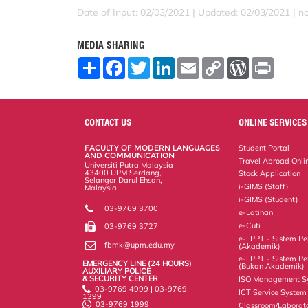
Date of Input: 02/03/2021 |
Updated: 02/03/2021 | no
MEDIA SHARING
S
F
T
L
E
C
W
P
h
a
w
i
m
o
o
r
a
c
i
n
a
p
r
i
r
e
t
k
i
y
d
n
e
b
t
e
l
L
P
t
o
e
d
i
r
CONTACT US
ONLINE SERVICES
o
r
I
n
e
k
n
k
s
FACULTY OF MODERN LANGUAGES
Student Portal
s
AND COMMUNICATION
Travel Abroad Onli
Universiti Putra Malaysia
43400 UPM Serdang,
Stock Application
Selangor Darul Ehsan,
i-GIMS (Staff)
Malaysia
i-GIMS (Student)
03-9769 3700
e-Latihan
e-Cuti
03-9769 3727
e-LPPT - Sistem Pen
fbmk@upm.edu.my
(Akademik)
e-LPPT - Sistem Pen
EMERGENCY LINE (24 HOURS)
(Bukan Akademik)
AUXILIARY POLICE
& SECURITY CENTER
ISO Management S
03-9769 4999 | 03-9769
ICT Service System
1399
03-9769 1999
Classroom/Laborat