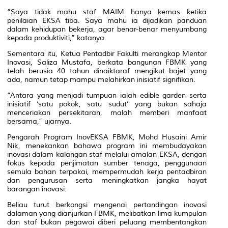
“Saya tidak mahu staf MAIM hanya kemas ketika
penilaian EKSA tiba. Saya mahu ia dijadikan panduan
dalam kehidupan bekerja, agar benar-benar menyumbang
kepada produktiviti,” katanya.
Sementara itu, Ketua Pentadbir Fakulti merangkap Mentor
Inovasi, Saliza Mustafa, berkata bangunan FBMK yang
telah berusia 40 tahun dinaiktaraf mengikut bajet yang
ada, namun tetap mampu melahirkan inisiatif signifikan.
“Antara yang menjadi tumpuan ialah
edible garden
serta
inisiatif ‘satu pokok, satu sudut’ yang bukan sahaja
menceriakan persekitaran, malah memberi manfaat
bersama,” ujarnya.
Pengarah Program InovEKSA FBMK, Mohd Husaini Amir
Nik, menekankan bahawa program ini membudayakan
inovasi dalam kalangan staf melalui amalan EKSA, dengan
fokus kepada penjimatan sumber tenaga, penggunaan
semula bahan terpakai, mempermudah kerja pentadbiran
dan pengurusan serta meningkatkan jangka hayat
barangan inovasi.
Beliau turut berkongsi mengenai pertandingan inovasi
dalaman yang dianjurkan FBMK, melibatkan lima kumpulan
dan staf bukan pegawai diberi peluang membentangkan