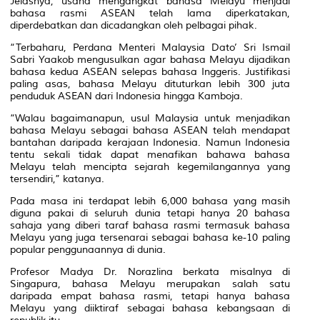
Jelasnya, usaha mengangkat bahasa Melayu menjadi
bahasa rasmi ASEAN telah lama diperkatakan,
diperdebatkan dan dicadangkan oleh pelbagai pihak.
“Terbaharu, Perdana Menteri Malaysia Dato’ Sri Ismail
Sabri Yaakob mengusulkan agar bahasa Melayu dijadikan
bahasa kedua ASEAN selepas bahasa Inggeris. Justifikasi
paling asas, bahasa Melayu dituturkan lebih 300 juta
penduduk ASEAN dari Indonesia hingga Kamboja.
“Walau bagaimanapun, usul Malaysia untuk menjadikan
bahasa Melayu sebagai bahasa ASEAN telah mendapat
bantahan daripada kerajaan Indonesia. Namun Indonesia
tentu sekali tidak dapat menafikan bahawa bahasa
Melayu telah mencipta sejarah kegemilangannya yang
tersendiri,” katanya.
Pada masa ini terdapat lebih 6,000 bahasa yang masih
diguna pakai di seluruh dunia tetapi hanya 20 bahasa
sahaja yang diberi taraf bahasa rasmi termasuk bahasa
Melayu yang juga tersenarai sebagai bahasa ke-10 paling
popular penggunaannya di dunia.
Profesor Madya Dr. Norazlina berkata misalnya di
Singapura, bahasa Melayu merupakan salah satu
daripada empat bahasa rasmi, tetapi hanya bahasa
Melayu yang diiktiraf sebagai bahasa kebangsaan di