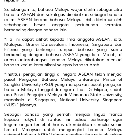
republik itu.
Sehubungan itu, bahasa Melayu wajar dipilih sebagai citra
bahasa ASEAN dan sekali gus dinobatkan sebagai bahasa
rasmi ASEAN kerana bahasa Melayu lebih diketahui oleh
sebahagian besar anggota pertubuhan serantau
berbanding dengan bahasa lain.
“Hal ini dapat dilihat kepada lima anggota ASEAN, iaitu
Malaysia, Brunei Darussalam, Indonesia, Singapura dan
Filipina yang berkongsi rumpun bahasa yang sama
berbanding dengan bahasa ASEAN yang lain. Malah, di
arena antarabangsa, bahasa Melayu dikatakan menjadi
bahasa kedua komunikasi selepas bahasa Arab.
“Institusi pengajian tinggi di negara ASEAN telah menjadi
pusat Pengajian Bahasa Melayu antaranya Prince of
Songkla University (PSU) yang merupakan pusat pengajian
bahasa Melayu tunggal di negara Thai. Di Filipina, sudah
ada Pusat Pengajian Melayu di Mindanao State University,
manakala di Singapura, National University Singapore
(NUS),” jelasnya.
Sebagai bahasa yang pernah menjadi lingua franca
kepada rakyat di rantau ini beliau berharap agar
kegemilangan tersebut harus dikembalikan semula selain
hasrat Malaysia untuk mengangkat bahasa Melayu
sebagai bahasa ASEAN dapat direalisasikan setelah sekian